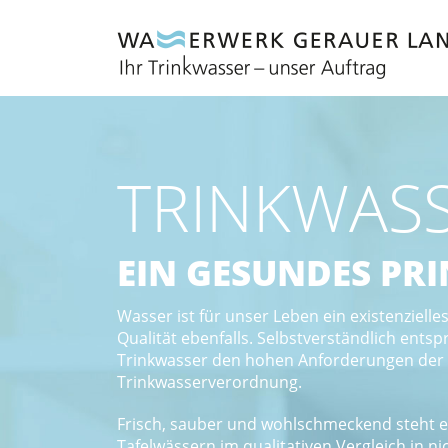
TRINKWAS
EIN GESUNDES PRI
Wasser ist für unser Leben ein existenzielle
Qualität ebenfalls. Selbstverständlich entsp
Trinkwasser den hohen Anforderungen der
Trinkwasserverordnung.
Frisch, sauber und wohlschmeckend steht e
Tafelwässern im qualitativen Vergleich in ni