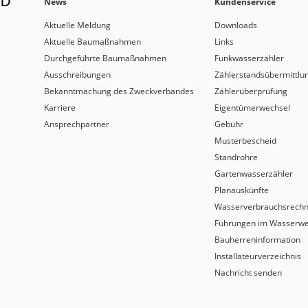
News
Kundenservice
Aktuelle Meldung
Downloads
Aktuelle Baumaßnahmen
Links
Durchgeführte Baumaßnahmen
Funkwasserzähler
Ausschreibungen
Zählerstandsübermittlu
Bekanntmachung des Zweckverbandes
Zählerüberprüfung
Karriere
Eigentümerwechsel
Ansprechpartner
Gebühr
Musterbescheid
Standrohre
Gartenwasserzähler
Planauskünfte
Wasserverbrauchsrech
Führungen im Wasserw
Bauherreninformation
Installateurverzeichnis
Nachricht senden