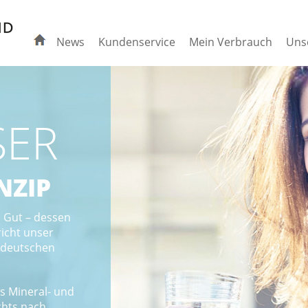
News
Kundenservice
Mein Verbrauch
Uns
SER
NZIP
s Gut – dessen
richt unser
 deutschen
s Mineral- und
chts nach.