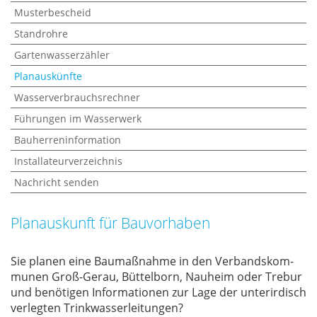
Musterbescheid
Standrohre
Gartenwasserzähler
Planauskünfte
Wasserverbrauchsrechner
Führungen im Wasserwerk
Bauherreninformation
Installateurverzeichnis
Nachricht senden
Planauskunft für Bauvorhaben
Sie pla­nen eine Bau­maß­nah­me in den Ver­bands­kom­
mu­nen Groß-Gerau, Büt­tel­born, Nau­heim oder Tre­bur
und be­nö­ti­gen In­for­ma­tio­nen zur Lage der un­ter­ir­disch
ver­leg­ten Trink­was­ser­lei­tun­gen?