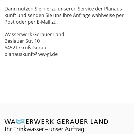
Dann nut­zen Sie hier­zu un­se­ren Ser­vice der Plan­aus­
kunft und sen­den Sie uns Ihre An­fra­ge wahl­wei­se per
Post oder per E-Mail zu.
Was­ser­werk Ge­r­au­er Land
Bes­lau­er Str. 10
64521 Groß-Gerau
plan­aus­kunft@ww-gl.de