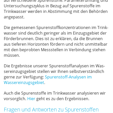
auf ver­schie­de­ne Spu­ren­stof­fe. Pa­ra­me­ter­um­fang und
Un­ter­su­chungs­zy­klus in Be­zug auf Spu­ren­stof­fe im
Trink­was­ser wer­den in Ab­stim­mung mit den Be­hör­den
an­ge­passt.
Die ge­mes­se­nen Spu­ren­stoff­kon­zen­tra­tio­nen im Trink­
was­ser sind deut­lich ge­rin­ger als im Ein­zugs­ge­biet der
För­der­brun­nen. Dies ist zu er­klä­ren, da die Brun­nen
aus tie­fe­ren Ho­ri­zon­ten för­dern und nicht un­mit­tel­bar
mit den be­prob­ten Mess­stel­len in Ver­bin­dung ste­hen
müs­sen.
Die Er­geb­nis­se un­se­rer Spu­ren­stoff­ana­ly­sen im Was­
ser­ein­zugs­ge­biet stel­len wir Ih­nen selbst­ver­ständ­lich
ger­ne zur Ver­fü­gung:
Spurenstoff-Analysen im
Wassereinzugsgebiet
.
Auch die Spu­ren­stof­fe im Trink­was­ser ana­ly­sie­ren wir
vor­sorg­lich.
Hier
geht es zu den Er­geb­nis­sen.
Fragen und Antworten zu Spurenstoffen