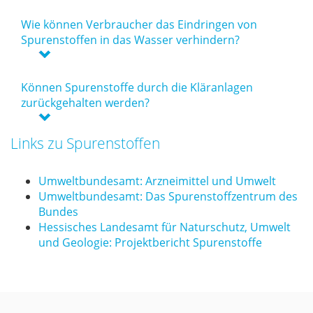
Wie kön­nen Ver­brau­cher das Ein­drin­gen von
Spu­ren­stof­fen in das Was­ser ver­hin­dern?
Kön­nen Spu­ren­stof­fe durch die Klär­an­la­gen
zu­rück­ge­hal­ten wer­den?
Links zu Spurenstoffen
Umweltbundesamt: Arzneimittel und Umwelt
Umweltbundesamt: Das Spurenstoffzentrum des
Bundes
Hessisches Landesamt für Naturschutz, Umwelt
und Geologie: Projektbericht Spurenstoffe