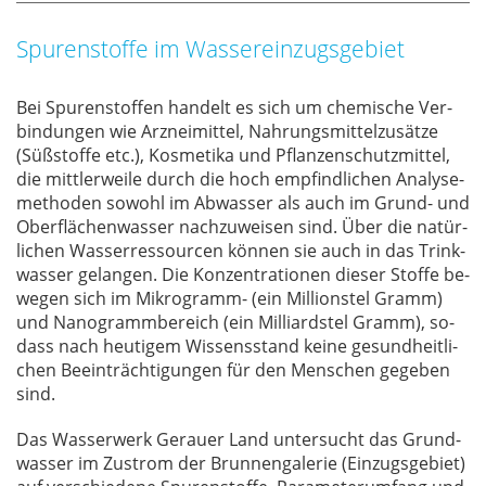
Spurenstoffe im Wassereinzugsgebiet
Bei Spu­ren­stof­fen han­delt es sich um che­mi­sche Ver­
bin­dun­gen wie Arz­nei­mit­tel, Nah­rungs­mit­tel­zu­sät­ze
(Süß­stof­fe etc.), Kos­me­ti­ka und Pflan­zen­schutz­mit­tel,
die mitt­ler­wei­le durch die hoch emp­find­li­chen Ana­ly­se­
me­tho­den so­wohl im Ab­was­ser als auch im Grund- und
Ober­flä­chen­was­ser nach­zu­wei­sen sind. Über die na­tür­
li­chen Was­ser­res­sour­cen kön­nen sie auch in das Trink­
was­ser ge­lan­gen. Die Kon­zen­tra­tio­nen die­ser Stof­fe be­
we­gen sich im Mi­kro­gramm- (ein Mil­li­ons­tel Gramm)
und Na­no­gramm­be­reich (ein Mil­li­ards­tel Gramm), so­
dass nach heu­ti­gem Wis­sens­stand kei­ne ge­sund­heit­li­
chen Be­ein­träch­ti­gun­gen für den Men­schen ge­ge­ben
sind.
Das Was­ser­werk Ge­r­au­er Land un­ter­sucht das Grund­
was­ser im Zu­strom der Brun­nen­ga­le­rie (Ein­zugs­ge­biet)