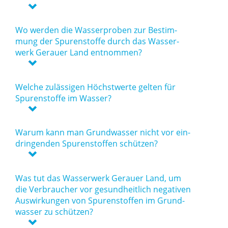
Wo wer­den die Was­ser­pro­ben zur Be­stim­
mung der Spu­ren­stof­fe durch das Was­ser­
werk Ge­r­au­er Land ent­nom­men?
Wel­che zu­läs­si­gen Höchst­wer­te gel­ten für
Spu­ren­stof­fe im Was­ser?
War­um kann man Grund­was­ser nicht vor ein­
drin­gen­den Spu­ren­stof­fen schüt­zen?
Was tut das Was­ser­werk Ge­r­au­er Land, um
die Ver­brau­cher vor ge­sund­heit­lich ne­ga­ti­ven
Aus­wir­kun­gen von Spu­ren­stof­fen im Grund­
was­ser zu schüt­zen?