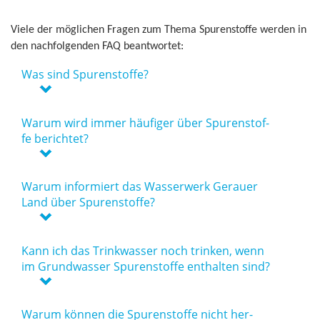
Vie­le der mög­li­chen Fra­gen zum The­ma Spu­ren­stof­fe wer­den in
den nach­fol­gen­den FAQ be­ant­wor­tet:
Was sind Spu­ren­stof­fe?
War­um wird im­mer häu­fi­ger über Spu­ren­stof­
fe be­rich­tet?
War­um in­for­miert das Was­ser­werk Ge­r­au­er
Land über Spu­ren­stof­fe?
Kann ich das Trink­was­ser noch trin­ken, wenn
im Grund­was­ser Spu­ren­stof­fe ent­hal­ten sind?
War­um kön­nen die Spu­ren­stof­fe nicht her­