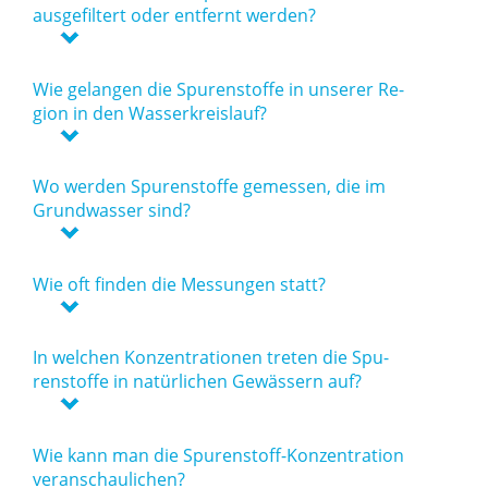
aus­ge­fil­tert oder ent­fernt wer­den?
Wie ge­lan­gen die Spu­ren­stof­fe in un­se­rer Re­
gi­on in den Was­ser­kreis­lauf?
Wo wer­den Spu­ren­stof­fe ge­mes­sen, die im
Grund­was­ser sind?
Wie oft fin­den die Mes­sun­gen statt?
In wel­chen Kon­zen­tra­tio­nen tre­ten die Spu­
ren­stof­fe in na­tür­li­chen Ge­wäs­sern auf?
Wie kann man die Spu­ren­stoff-Kon­zen­tra­ti­on
ver­an­schau­li­chen?