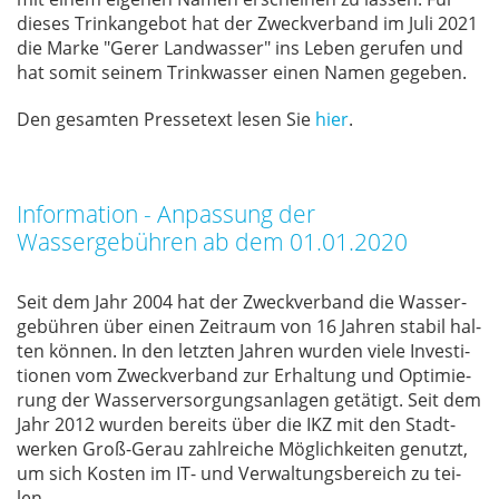
die­ses Trink­an­ge­bot hat der Zweck­ver­band im Juli 2021
die Mar­ke "Ge­rer Land­was­ser" ins Le­ben ge­ru­fen und
hat so­mit sei­nem Trink­was­ser ei­nen Na­men ge­ge­ben.
Den ge­sam­ten Pres­se­text le­sen Sie
hier
.
Information - Anpassung der
Wassergebühren ab dem 01.01.2020
Seit dem Jahr 2004 hat der Zweck­ver­band die Was­ser­
ge­büh­ren über ei­nen Zeit­raum von 16 Jah­ren sta­bil hal­
ten kön­nen. In den letz­ten Jah­ren wur­den vie­le In­ves­ti­
tio­nen vom Zweck­ver­band zur Er­hal­tung und Op­ti­mie­
rung der Was­ser­ver­sor­gungs­an­la­gen ge­tä­tigt. Seit dem
Jahr 2012 wur­den be­reits über die IKZ mit den Stadt­
wer­ken Groß-Gerau zahl­rei­che Mög­lich­kei­ten ge­nutzt,
um sich Kos­ten im IT- und Ver­wal­tungs­be­reich zu tei­
len.