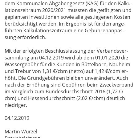
dem Kom­mu­na­len Ab­ga­ben­ge­setz (KAG) für den Kal­ku­
la­ti­ons­zeit­raum 2020/​2021 muss­ten die ge­tä­tig­ten und
ge­plan­ten In­ves­ti­tio­nen so­wie alle ge­stie­ge­nen Kos­ten
be­rück­sich­tigt wer­den. Im Er­geb­nis ist für den an­ge­
führ­ten Kal­ku­la­ti­ons­zeit­raum eine Ge­büh­ren­an­pas­
sung er­for­der­lich.
Mit der er­folg­ten Be­schluss­fas­sung der Ver­bands­ver­
samm­lung am 04.12.2019 wird ab dem 01.01.2020 die
Was­ser­ge­bühr für die Kun­den in Büt­tel­born, Nau­heim
und Tre­bur von 1,31 €/​cbm (net­to) auf 1,42 €/​cbm er­
höht. Die Grund­ge­büh­ren blei­ben un­ver­än­dert. Auch
nach der Er­hö­hung sind Ge­büh­ren beim Zweck­ver­band
im Ver­gleich zum Bun­des­durch­schnitt 2016 (1,72 €/​
cbm) und Hes­sen­durch­schnitt (2,02 €/​cbm) deut­lich
nied­ri­ger.
04.12.2019
Mar­tin Wur­zel