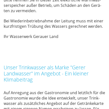
Bit­te neh­men Sie in die­ser Zeit elek­tri­sche Warm­was­
ser­spei­cher au­ßer Be­trieb, um Schä­den an den Ge­rä­
ten zu ver­mei­den.
Bei Wie­der­in­be­trieb­nah­me der Lei­tung muss mit ei­ner
kurz­fris­ti­gen Trü­bung des Was­sers ge­rech­net wer­den.
Ihr Was­ser­werk Ge­r­au­er Land
Unser Trinkwasser als Marke "Gerer
Landwasser" im Angebot - Ein kleiner
Klimabeitrag
Auf An­re­gung aus der Gas­tro­no­mie und letzt­lich für die
Gas­tro­no­mie wur­de die Idee ent­wi­ckelt, un­ser Trink­
was­ser als zu­sätz­li­ches An­ge­bot auf der Ge­trän­ke­kar­te
mit ei­nem ei­ge­nen Na­men er­schei­nen zu las­sen. Für