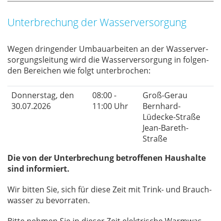
Unterbrechung der Wasserversorgung
We­gen drin­gen­der Um­bau­ar­bei­ten an der Was­ser­ver­
sor­gungs­lei­tung wird die Was­ser­ver­sor­gung in fol­gen­
den Be­rei­chen wie folgt un­ter­bro­chen:
Donnerstag, den
08:00 -
Groß-Gerau
30.07.2026
11:00 Uhr
Bernhard-
Lüdecke-Straße
Jean-Bareth-
Straße
Die von der Unterbrechung betroffenen Haushalte
sind informiert.
Wir bit­ten Sie, sich für die­se Zeit mit Trink- und Brauch­
was­ser zu be­vor­ra­ten.