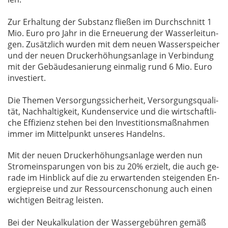
Zur Er­hal­tung der Sub­stanz flie­ßen im Durch­schnitt 1
Mio. Euro pro Jahr in die Er­neue­rung der Was­ser­lei­tun­
gen. Zu­sätz­lich wur­den mit dem neu­en Was­ser­spei­cher
und der neu­en Druck­erhö­hungs­an­la­ge in Ver­bin­dung
mit der Ge­bäu­de­sa­nie­rung ein­ma­lig rund 6 Mio. Euro
in­ves­tiert.
Die The­men Ver­sor­gungs­si­cher­heit, Ver­sor­gungs­qua­li­
tät, Nach­hal­tig­keit, Kun­den­ser­vice und die wirt­schaft­li­
che Ef­fi­zi­enz ste­hen bei den In­ves­ti­ti­ons­maß­nah­men
im­mer im Mit­tel­punkt un­se­res Han­delns.
Mit der neu­en Druck­erhö­hungs­an­la­ge wer­den nun
Strom­ein­spa­run­gen von bis zu 20% er­zielt, die auch ge­
ra­de im Hin­blick auf die zu er­war­ten­den stei­gen­den En­
er­gie­prei­se und zur Res­sour­cen­scho­nung auch ei­nen
wich­ti­gen Bei­trag leis­ten.
Bei der Neu­kal­ku­la­ti­on der Was­ser­ge­büh­ren ge­mäß