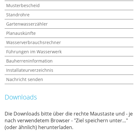
Musterbescheid
Standrohre
Gartenwasserzähler
Planauskünfte
Wasserverbrauchsrechner
Führungen im Wasserwerk
Bauherreninformation
Installateurverzeichnis
Nachricht senden
Downloads
Die Down­loads bit­te über die rech­te Maus­tas­te und - je
nach ver­wen­de­tem Brow­ser - "Ziel spei­chern un­ter..."
(oder ähn­lich) her­un­ter­la­den.