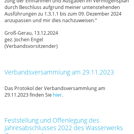
zung der Ein­nah­men und Aus­ga­ben im Ver­mö­gens­plan
durch Be­schluss auf­grund mei­ner un­ten­ste­hen­den
Aus­füh­run­gen zu 1.3.1.1 bis zum 09. De­zem­ber 2024
an­zu­pas­sen und mir dies nach­zu­wei­sen.“
Groß-Gerau, 13.12.2024
gez. Jo­chen En­gel
(Ver­bands­vor­sit­zen­der)
Verbandsversammlung am 29.11.2023
Das Pro­to­kol der Ver­bands­ver­samm­lung am
29.11.2023 fin­den Sie
hier
.
Feststellung und Offenlegung des
Jahresabschlusses 2022 des Wasserwerks