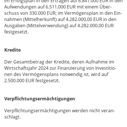
im Er­folgs­plan in den Er­trä­gen auf 6.841.000 EUR in den
Auf­wen­dun­gen auf 6.511.000 EUR mit ei­nem Über­
schuss von 330.000 EUR; im Ver­mö­gens­plan in den Ein­
nah­men (Mit­tel­her­kunft) auf 4.282.000,00 EUR in den
Aus­ga­ben (Mit­tel­ver­wen­dung) auf 4.282.000,00 EUR
fest­ge­setzt.
Kredite
Der Ge­samt­be­trag der Kre­di­te, de­ren Auf­nah­me im
Wirt­schafts­jahr 2024 zur Fi­nan­zie­rung von In­ves­ti­tio­
nen des Ver­mö­gens­plans not­wen­dig ist, wird auf
2.500.000 EUR fest­ge­setzt.
Verpflichtungsermächtigungen
Ver­pflich­tungs­er­mäch­ti­gun­gen wer­den nicht ver­an­
schlagt.