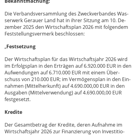
Bekanntmachung:
Die Ver­bands­ver­samm­lung des Zweck­ver­ban­des Was­
ser­werk Ge­r­au­er Land hat in ih­rer Sit­zung am 10. De­
zem­ber 2025 den Wirt­schafts­plan 2026 mit fol­gen­dem
Fest­stel­lungs­ver­merk be­schlos­sen:
„
Festsetzung
Der Wirt­schafts­plan für das Wirt­schafts­jahr 2026 wird
im Er­folgs­plan in den Er­trä­gen auf 6.920.000 EUR in den
Auf­wen­dun­gen auf 6.710.000 EUR mit ei­nem Über­
schuss von 210.000 EUR; im Ver­mö­gens­plan in den Ein­
nah­men (Mit­tel­her­kunft) auf 4.690.000,00 EUR in den
Aus­ga­ben (Mit­tel­ver­wen­dung) auf 4.690.000,00 EUR
fest­ge­setzt.
Kredite
Der Ge­samt­be­trag der Kre­di­te, de­ren Auf­nah­me im
Wirt­schafts­jahr 2026 zur Fi­nan­zie­rung von In­ves­ti­tio­