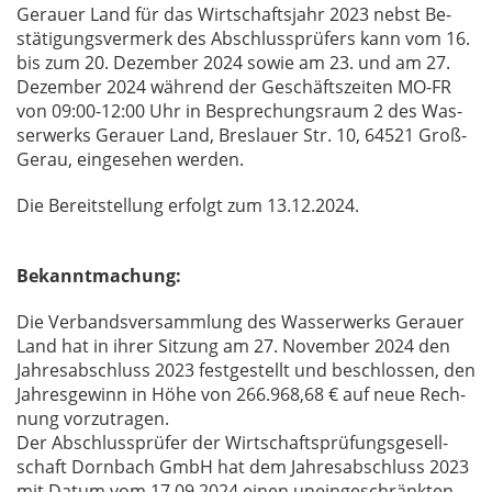
Ge­r­au­er Land für das Wirt­schafts­jahr 2023 nebst Be­
stä­ti­gungs­ver­merk des Ab­schluss­prü­fers kann vom 16.
bis zum 20. De­zem­ber 2024 so­wie am 23. und am 27.
De­zem­ber 2024 wäh­rend der Ge­schäfts­zei­ten MO-FR
von 09:00-12:00 Uhr in Be­spre­chungs­raum 2 des Was­
ser­werks Ge­r­au­er Land, Bres­lau­er Str. 10, 64521 Groß-
Gerau, ein­ge­se­hen wer­den.
Die Be­reit­stel­lung er­folgt zum 13.12.2024.
Bekanntmachung:
Die Ver­bands­ver­samm­lung des Was­ser­werks Ge­r­au­er
Land hat in ih­rer Sit­zung am 27. No­vem­ber 2024 den
Jah­res­ab­schluss 2023 fest­ge­stellt und be­schlos­sen, den
Jah­res­ge­winn in Höhe von 266.968,68 € auf neue Rech­
nung vor­zu­tra­gen.
Der Ab­schluss­prü­fer der Wirt­schafts­prü­fungs­ge­sell­
schaft Dorn­bach GmbH hat dem Jah­res­ab­schluss 2023
mit Da­tum vom 17.09.2024 ei­nen un­ein­ge­schränk­ten