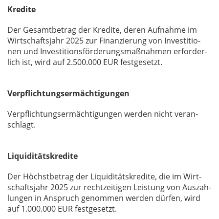
Kredite
Der Ge­samt­be­trag der Kre­di­te, de­ren Auf­nah­me im
Wirt­schafts­jahr 2025 zur Fi­nan­zie­rung von In­ves­ti­tio­
nen und In­ves­ti­ti­ons­för­de­rungs­maß­nah­men er­for­der­
lich ist, wird auf 2.500.000 EUR fest­ge­setzt.
Verpflichtungsermächtigungen
Ver­pflich­tungs­er­mäch­ti­gun­gen wer­den nicht ver­an­
schlagt.
Liquiditätskredite
Der Höchst­be­trag der Li­qui­di­täts­kre­di­te, die im Wirt­
schafts­jahr 2025 zur recht­zei­ti­gen Leis­tung von Aus­zah­
lun­gen in An­spruch ge­nom­men wer­den dür­fen, wird
auf 1.000.000 EUR fest­ge­setzt.