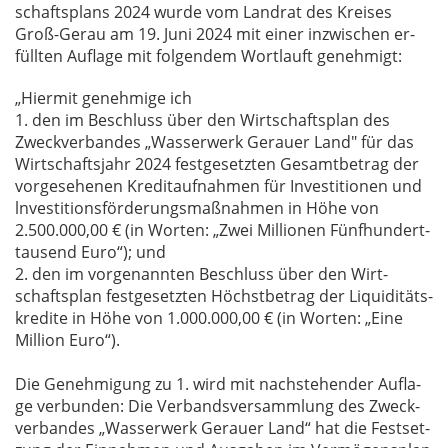
schafts­plans 2024 wur­de vom Land­rat des Krei­ses
Groß-Gerau am 19. Juni 2024 mit ei­ner in­zwi­schen er­
füll­ten Auf­la­ge mit fol­gen­dem Wort­lauft ge­neh­migt:
„Hier­mit ge­neh­mi­ge ich
1. den im Be­schluss über den Wirt­schafts­plan des
Zweck­ver­ban­des „Was­ser­werk Ge­r­au­er Land" für das
Wirt­schafts­jahr 2024 fest­ge­setz­ten Ge­samt­be­trag der
vor­ge­se­he­nen Kre­dit­auf­nah­men für In­ves­ti­tio­nen und
ln­ves­ti­ti­ons­för­de­rungs­maß­nah­men in Höhe von
2.500.000,00 € (in Wor­ten: „Zwei Mil­lio­nen Fünf­hun­dert­
tau­send Euro“); und
2. den im vor­ge­nann­ten Be­schluss über den Wirt­
schafts­plan fest­ge­setz­ten Höchst­be­trag der Li­qui­di­täts­
kre­di­te in Höhe von 1.000.000,00 € (in Wor­ten: „Eine
Mil­li­on Euro“).
Die Ge­neh­mi­gung zu 1. wird mit nach­ste­hen­der Auf­la­
ge ver­bun­den: Die Ver­bands­ver­samm­lung des Zweck­
ver­ban­des „Was­ser­werk Ge­r­au­er Land“ hat die Fest­set­