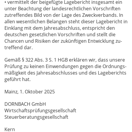
• ver­mit­telt der bei­ge­füg­te La­ge­be­richt ins­ge­samt ein
un­ter Be­ach­tung der lan­des­recht­li­chen Vor­schrif­ten
zu­tref­fen­des Bild von der Lage des Zweck­ver­bands. In
al­len we­sent­li­chen Be­lan­gen steht die­ser La­ge­be­richt in
Ein­klang mit dem Jah­res­ab­schluss, ent­spricht den
deut­schen ge­setz­li­chen Vor­schrif­ten und stellt die
Chan­cen und Ri­si­ken der zu­künf­ti­gen Ent­wick­lung zu­
tref­fend dar.
Ge­mäß § 322 Abs. 3 S. 1 HGB er­klä­ren wir, dass un­se­re
Prü­fung zu kei­nen Ein­wen­dun­gen ge­gen die Ord­nungs­
mä­ßig­keit des Jah­res­ab­schlus­ses und des La­ge­be­richts
ge­führt hat.
Mainz, 1. Ok­to­ber 2025
DORN­BACH GmbH
Wirt­schafts­prü­fungs­ge­sell­schaft
Steu­er­be­ra­tungs­ge­sell­schaft
Kern