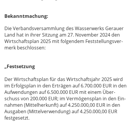
Bekanntmachung:
Die Ver­bands­ver­samm­lung des Was­ser­werks Ge­r­au­er
Land hat in ih­rer Sit­zung am 27. No­vem­ber 2024 den
Wirt­schafts­plan 2025 mit fol­gen­dem Fest­stel­lungs­ver­
merk be­schlos­sen:
„Festsetzung
Der Wirt­schafts­plan für das Wirt­schafts­jahr 2025 wird
im Er­folgs­plan in den Er­trä­gen auf 6.700.000 EUR in den
Auf­wen­dun­gen auf 6.500.000 EUR mit ei­nem Über­
schuss von 200.000 EUR; im Ver­mö­gens­plan in den Ein­
nah­men (Mit­tel­her­kunft) auf 4.250.000,00 EUR in den
Aus­ga­ben (Mit­tel­ver­wen­dung) auf 4.250.000,00 EUR
fest­ge­setzt.