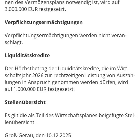
nen des Ver­mö­gens­plans not­wen­dig ist, wird auf
3.000.000 EUR fest­ge­setzt.
Verpflichtungsermächtigungen
Ver­pflich­tungs­er­mäch­ti­gun­gen wer­den nicht ver­an­
schlagt.
Liquiditätskredite
Der Höchst­be­trag der Li­qui­di­täts­kre­di­te, die im Wirt­
schafts­jahr 2026 zur recht­zei­ti­gen Leis­tung von Aus­zah­
lun­gen in An­spruch ge­nom­men wer­den dür­fen, wird
auf 1.000.000 EUR fest­ge­setzt.
Stellenübersicht
Es gilt die als Teil des Wirt­schafts­pla­nes bei­ge­füg­te Stel­
len­über­sicht.
Groß-Gerau, den 10.12.2025