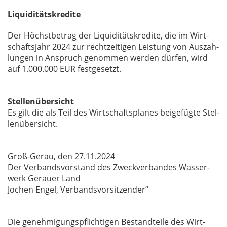
Liquiditätskredite
Der Höchst­be­trag der Li­qui­di­täts­kre­di­te, die im Wirt­
schafts­jahr 2024 zur recht­zei­ti­gen Leis­tung von Aus­zah­
lun­gen in An­spruch ge­nom­men wer­den dür­fen, wird
auf 1.000.000 EUR fest­ge­setzt.
Stellenübersicht
Es gilt die als Teil des Wirt­schafts­pla­nes bei­ge­füg­te Stel­
len­über­sicht.
Groß-Gerau, den 27.11.2024
Der Ver­bands­vor­stand des Zweck­ver­ban­des Was­ser­
werk Ge­r­au­er Land
Jo­chen En­gel, Ver­bands­vor­sit­zen­der“
Die ge­neh­mi­gungs­pflich­ti­gen Be­stand­tei­le des Wirt­