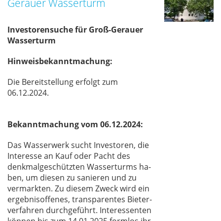
Gerauer Wasserturm
Investorensuche für Groß-Gerauer
Wasserturm
Hinweisbekanntmachung:
Die Be­reit­stel­lung er­folgt zum
06.12.2024.
Bekanntmachung vom 06.12.2024:
Das Was­ser­werk sucht In­ves­to­ren, die
In­ter­es­se an Kauf oder Pacht des
denk­mal­ge­schütz­ten Was­ser­turms ha­
ben, um die­sen zu sa­nie­ren und zu
ver­mark­ten. Zu die­sem Zweck wird ein
er­geb­nis­of­fe­nes, trans­pa­ren­tes Bie­ter­
ver­fah­ren durch­ge­führt. In­ter­es­sen­ten