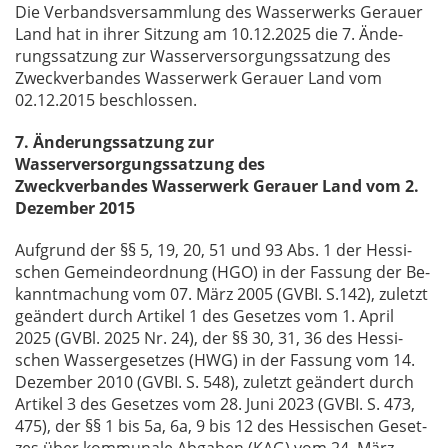
Die Ver­bands­ver­samm­lung des Was­ser­werks Ge­r­au­er
Land hat in ih­rer Sit­zung am 10.12.2025 die 7. Ände­
rungs­sat­zung zur Was­ser­ver­sor­gungs­sat­zung des
Zweck­ver­ban­des Was­ser­werk Ge­r­au­er Land vom
02.12.2015 be­schlos­sen.
7. Änderungssatzung zur
Wasserversorgungssatzung des
Zweckverbandes Wasserwerk Gerauer Land vom 2.
Dezember 2015
Auf­grund der §§ 5, 19, 20, 51 und 93 Abs. 1 der Hes­si­
schen Ge­mein­de­ord­nung (HGO) in der Fas­sung der Be­
kannt­ma­chung vom 07. März 2005 (GVBI. S.142), zu­letzt
ge­än­dert durch Ar­ti­kel 1 des Ge­set­zes vom 1. April
2025 (GVBl. 2025 Nr. 24), der §§ 30, 31, 36 des Hes­si­
schen Was­ser­ge­set­zes (HWG) in der Fas­sung vom 14.
De­zem­ber 2010 (GVBI. S. 548), zu­letzt ge­än­dert durch
Ar­ti­kel 3 des Ge­set­zes vom 28. Juni 2023 (GVBI. S. 473,
475), der §§ 1 bis 5a, 6a, 9 bis 12 des Hes­si­schen Ge­set­