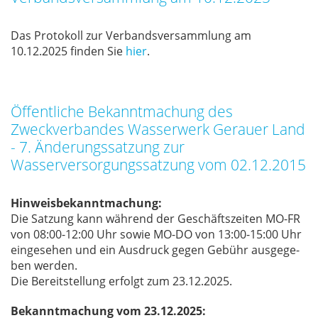
Das Pro­to­koll zur Ver­bands­ver­samm­lung am
10.12.2025 fin­den Sie
hier
.
Öffentliche Bekanntmachung des
Zweckverbandes Wasserwerk Gerauer Land
- 7. Änderungssatzung zur
Wasserversorgungssatzung vom 02.12.2015
Hinweisbekanntmachung:
Die Sat­zung kann wäh­rend der Ge­schäfts­zei­ten MO-FR
von 08:00-12:00 Uhr so­wie MO-DO von 13:00-15:00 Uhr
ein­ge­se­hen und ein Aus­druck ge­gen Ge­bühr aus­ge­ge­
ben wer­den.
Die Be­reit­stel­lung er­folgt zum 23.12.2025.
Bekanntmachung vom 23.12.2025: