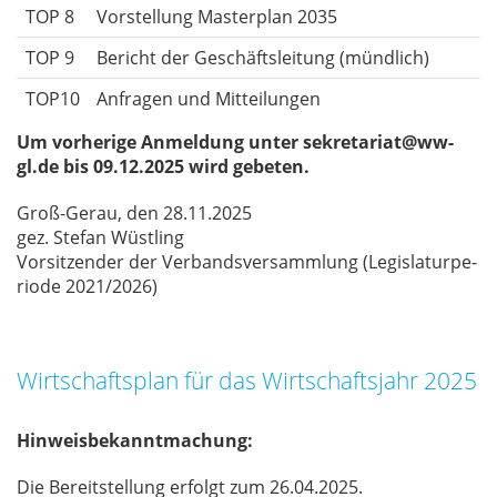
TOP 8
Vorstellung Masterplan 2035
TOP 9
Bericht der Geschäftsleitung (mündlich)
TOP10
Anfragen und Mitteilungen
Um vorherige Anmeldung unter sekretariat@ww-
gl.de bis 09.12.2025 wird gebeten.
Groß-Gerau, den 28.11.2025
gez. Ste­fan Wüst­ling
Vor­sit­zen­der der Ver­bands­ver­samm­lung (Le­gis­la­tur­pe­
ri­ode 2021/​2026)
Wirtschaftsplan für das Wirtschaftsjahr 2025
Hinweisbekanntmachung:
Die Be­reit­stel­lung er­folgt zum 26.04.2025.