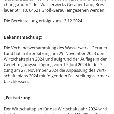
chungs­raum 2 des Was­ser­werks Ge­r­au­er Land, Bres­
lau­er Str. 10, 64521 Groß-Gerau, ein­ge­se­hen wer­den.
Die Be­reit­stel­lung er­folgt zum 13.12.2024.
Bekanntmachung:
Die Ver­bands­ver­samm­lung des Was­ser­werks Ge­r­au­er
Land hat in ih­rer Sit­zung am 29. No­vem­ber 2023 den
Wirt­schafts­plan 2024 und auf­grund der Auf­la­ge in der
Ge­neh­mi­gungs­ver­fü­gung vom 19. Juni 2024 in der Sit­
zung am 27. No­vem­ber 2024 die An­pas­sung des Wirt­
schafts­plans 2024 mit fol­gen­dem Fest­stel­lungs­ver­merk
be­schlos­sen:
„Festsetzung
Der Wirt­schafts­plan für das Wirt­schafts­jahr 2024 wird