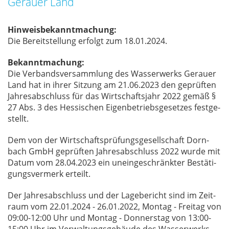
Gerauer Land
Hinweisbekanntmachung:
Die Be­reit­stel­lung er­folgt zum 18.01.2024.
Bekanntmachung:
Die Ver­bands­ver­samm­lung des Was­ser­werks Ge­r­au­er
Land hat in ih­rer Sit­zung am 21.06.2023 den ge­prüf­ten
Jah­res­ab­schluss für das Wirt­schafts­jahr 2022 ge­mäß §
27 Abs. 3 des Hes­si­schen Ei­gen­be­triebs­ge­set­zes fest­ge­
stellt.
Dem von der Wirt­schafts­prü­fungs­ge­sell­schaft Dorn­
bach GmbH ge­prüf­ten Jah­res­ab­schluss 2022 wur­de mit
Da­tum vom 28.04.2023 ein un­ein­ge­schränk­ter Be­stä­ti­
gungs­ver­merk er­teilt.
Der Jah­res­ab­schluss und der La­ge­be­richt sind im Zeit­
raum vom 22.01.2024 - 26.01.2022, Mon­tag - Frei­tag von
09:00-12:00 Uhr und Mon­tag - Don­ners­tag von 13:00-