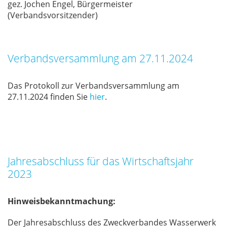
gez. Jo­chen En­gel, Bür­ger­meis­ter
(Ver­bands­vor­sit­zen­der)
Verbandsversammlung am 27.11.2024
Das Pro­to­koll zur Ver­bands­ver­samm­lung am
27.11.2024 fin­den Sie
hier
.
Jahresabschluss für das Wirtschaftsjahr
2023
Hinweisbekanntmachung:
Der Jah­res­ab­schluss des Zweck­ver­ban­des Was­ser­werk