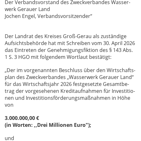
Der Ver­bands­vor­stand des Zweck­ver­ban­des Was­ser­
werk Ge­r­au­er Land
Jo­chen En­gel, Ver­bands­vor­sit­zen­der“
Der Land­rat des Krei­ses Groß-Gerau als zu­stän­di­ge
Auf­sichts­be­hör­de hat mit Schrei­ben vom 30. April 2026
das Ein­tre­ten der Ge­neh­mi­gungs­fik­ti­on des § 143 Abs.
1 S. 3 HGO mit fol­gen­dem Wort­laut be­stä­tigt:
„Der im vor­ge­nann­ten Be­schluss über den Wirt­schafts­
plan des Zweck­ver­ban­des „Was­ser­werk Ge­r­au­er Land“
für das Wirt­schafts­jahr 2026 fest­ge­setz­te Ge­samt­be­
trag der vor­ge­se­he­nen Kre­dit­auf­nah­men für In­ves­ti­tio­
nen und In­ves­ti­ti­ons­för­de­rungs­maß­nah­men in Höhe
von
3.000.000,00 €
(in Worten: ,,Drei Millionen Euro");
und