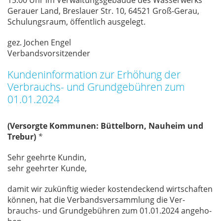
15:00 Uhr im Ver­wal­tungs­ge­bäu­de des Was­ser­werks
Ge­r­au­er Land, Bres­lau­er Str. 10, 64521 Groß-Gerau,
Schu­lungs­raum, öf­fent­lich aus­ge­legt.
gez. Jo­chen En­gel
Ver­bands­vor­sit­zen­der
Kundeninformation zur Erhöhung der
Verbrauchs- und Grundgebühren zum
01.01.2024
(Versorgte Kommunen: Büttelborn, Nauheim und
Trebur)
*
Sehr ge­ehr­te Kun­din,
sehr ge­ehr­ter Kun­de,
da­mit wir zu­künf­tig wie­der kos­ten­de­ckend wirt­schaf­ten
kön­nen, hat die Ver­bands­ver­samm­lung die Ver­
brauchs- und Grund­ge­büh­ren zum 01.01.2024 an­ge­ho­