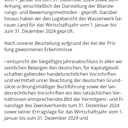
An­hang, ein­schließ­lich der Dar­stel­lung der Bi­lan­zie­
rungs- und Be­wer­tungs­me­tho­den - ge­prüft. Dar­über
hin­aus ha­ben wir den La­ge­be­richt des Was­ser­werk Ge­
r­au­er Land für das Wirt­schafts­jahr vom 1. Ja­nu­ar bis
zum 31. De­zem­ber 2024 ge­prüft.
Nach un­se­rer Be­ur­tei­lung auf­grund der bei der Prü­
fung ge­won­ne­nen Er­kennt­nis­se
• ent­spricht der bei­ge­füg­te Jah­res­ab­schluss in al­len we­
sent­li­chen Be­lan­gen den deut­schen, für Ka­pi­tal­ge­sell­
schaf­ten gel­ten­den han­dels­recht­li­chen Vor­schrif­ten
und ver­mit­telt un­ter Be­ach­tung der deut­schen Grund­
sät­ze ord­nungs­mä­ßi­ger Buch­füh­rung so­wie der lan­
des­recht­li­chen Vor­schrif­ten ein den tat­säch­li­chen Ver­
hält­nis­sen ent­spre­chen­des Bild der Ver­mö­gens- und Fi­
nanz­la­ge des Zweck­ver­bands zum 31. De­zem­ber 2024
so­wie sei­ner Er­trags­la­ge für das Wirt­schafts­jahr vom 1.
Ja­nu­ar bis zum 31. De­zem­ber 2024 und