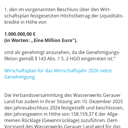
1. den im vor­ge­nann­ten Be­schluss über den Wirt­
schafts­plan fest­ge­setz­ten Höchst­be­trag der Li­qui­di­täts­
kre­di­te in Höhe von
1.000.000,00 €
(in Worten: ,,Eine Million Euro").
sind als ge­neh­migt an­zu­se­hen, da die Ge­neh­mi­gungs­
fik­ti­on ge­mäß § 143 Abs. 1 S. 2 HGO ein­ge­tre­ten ist.“
Wirschaftsplan für das Wirtschaftsjahr 2026 nebst
Genehmigung
Die Ver­bands­ver­samm­lung des Was­ser­werks Ge­r­au­er
Land hat zu­dem in ih­rer Sit­zung am 10. De­zem­ber 2025
den Jah­res­ab­schluss 2024 fest­ge­stellt und be­schlos­sen,
den Jah­res­ge­winn in Höhe von 158.159,37 € der All­ge­
mei­nen Rück­la­ge (Ge­winn­rück­la­ge) zu­zu­füh­ren. Dem
Vor­stand des Was­ser­werks Ge­r­au­er Land wird für das