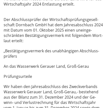
Wirt­schafts­jahr 2024 Ent­las­tung er­teilt.
Der Ab­schluss­prü­fer der Wirt­schafts­prü­fungs­ge­sell­
schaft Dorn­bach GmbH hat dem Jah­res­ab­schluss 2024
mit Da­tum vom 01. Ok­to­ber 2025 ei­nen un­ein­ge­
schränk­ten Be­stä­ti­gungs­ver­merk mit fol­gen­dem Wort­
laut er­teilt:
„Be­stä­ti­gungs­ver­merk des un­ab­hän­gi­gen Ab­schluss­
prü­fers
An das Was­ser­werk Ge­r­au­er Land, Groß-Gerau
Prü­fungs­ur­tei­le
Wir ha­ben den Jah­res­ab­schluss des Zweck­ver­bands
Was­ser­werk Ge­r­au­er Land, Groß-Gerau,- be­ste­hend
aus der Bi­lanz zum 31. De­zem­ber 2024 und der Ge­
winn- und Ver­lust­rech­nung für das Wirt­schafts­jahr
vom 1. Ja­nu­ar bis zum 31. De­zem­ber 2024 so­wie dem