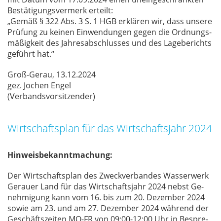
Be­stä­ti­gungs­ver­merk er­teilt:
„Ge­mäß § 322 Abs. 3 S. 1 HGB er­klä­ren wir, dass un­se­re
Prü­fung zu kei­nen Ein­wen­dun­gen ge­gen die Ord­nungs­
mä­ßig­keit des Jah­res­ab­schlus­ses und des La­ge­be­richts
ge­führt hat.“
Groß-Gerau, 13.12.2024
gez. Jo­chen En­gel
(Ver­bands­vor­sit­zen­der)
Wirtschaftsplan für das Wirtschaftsjahr 2024
Hinweisbekanntmachung:
Der Wirt­schafts­plan des Zweck­ver­ban­des Was­ser­werk
Ge­r­au­er Land für das Wirt­schafts­jahr 2024 nebst Ge­
neh­mi­gung kann vom 16. bis zum 20. De­zem­ber 2024
so­wie am 23. und am 27. De­zem­ber 2024 wäh­rend der
Ge­schäfts­zei­ten MO-FR von 09:00-12:00 Uhr in Be­spre­