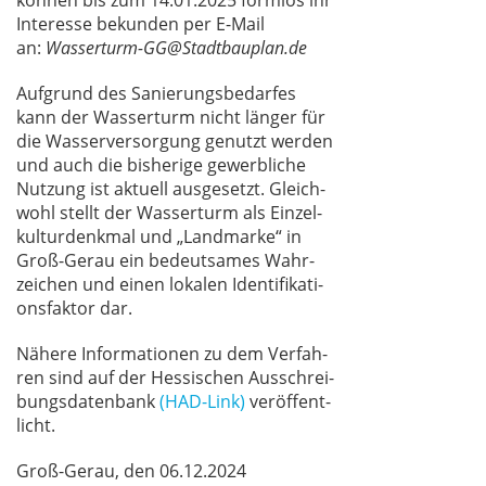
kön­nen bis zum 14.01.2025 form­los ihr
In­ter­es­se be­kun­den per E-Mail
an:
Wasserturm-GG@Stadtbauplan.de
Auf­grund des Sa­nie­rungs­be­dar­fes
kann der Was­ser­turm nicht län­ger für
die Was­ser­ver­sor­gung ge­nutzt wer­den
und auch die bis­he­ri­ge ge­werb­li­che
Nut­zung ist ak­tu­ell aus­ge­setzt. Gleich­
wohl stellt der Was­ser­turm als Ein­zel­
kul­tur­denk­mal und „Land­mar­ke“ in
Groß-Gerau ein be­deut­sa­mes Wahr­
zei­chen und ei­nen lo­ka­len Iden­ti­fi­ka­ti­
ons­fak­tor dar.
Nä­he­re In­for­ma­tio­nen zu dem Ver­fah­
ren sind auf der Hes­si­schen Aus­schrei­
bungs­da­ten­bank
(HAD-Link)
ver­öf­fent­
licht.
Groß-Gerau, den 06.12.2024