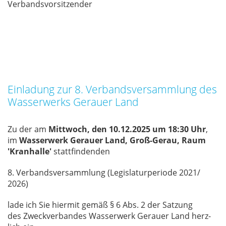
Ver­bands­vor­sit­zen­der
Einladung zur 8. Verbandsversammlung des
Wasserwerks Gerauer Land
Zu der am
Mittwoch, den 10.12.2025 um 18:30 Uhr
,
im
Wasserwerk Gerauer Land, Groß-Gerau, Raum
'Kranhalle'
statt­fin­den­den
8. Ver­bands­ver­samm­lung (Le­gis­la­tur­pe­ri­ode 2021/​
2026)
lade ich Sie hier­mit ge­mäß § 6 Abs. 2 der Sat­zung
des Zweck­ver­ban­des Was­ser­werk Ge­r­au­er Land herz­