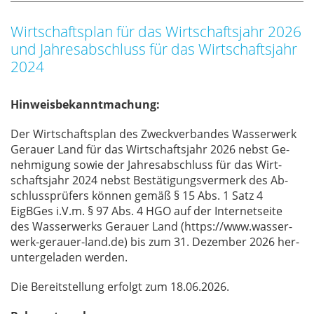
Wirtschaftsplan für das Wirtschaftsjahr 2026
und Jahresabschluss für das Wirtschaftsjahr
2024
Hinweisbekanntmachung:
Der Wirt­schafts­plan des Zweck­ver­ban­des Was­ser­werk
Ge­r­au­er Land für das Wirt­schafts­jahr 2026 nebst Ge­
neh­mi­gung so­wie der Jah­res­ab­schluss für das Wirt­
schafts­jahr 2024 nebst Be­stä­ti­gungs­ver­merk des Ab­
schluss­prü­fers kön­nen ge­mäß § 15 Abs. 1 Satz 4
EigBGes i.V.m. § 97 Abs. 4 HGO auf der In­ter­net­sei­te
des Was­ser­werks Ge­r­au­er Land (https://​www.was­ser­
werk-ge­r­au­er-land.de) bis zum 31. De­zem­ber 2026 her­
un­ter­ge­la­den wer­den.
Die Be­reit­stel­lung er­folgt zum 18.06.2026.