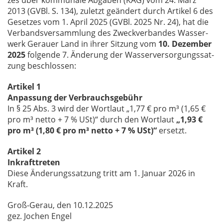
zes über kom­mu­na­le Ab­ga­ben (KAG) vom 24. März
2013 (GVBl. S. 134), zu­letzt ge­än­dert durch Ar­ti­kel 6 des
Ge­set­zes vom 1. April 2025 (GVBl. 2025 Nr. 24), hat die
Ver­bands­ver­samm­lung des Zweck­ver­ban­des Was­ser­
werk Ge­r­au­er Land in ih­rer Sit­zung vom
10. Dezember
2025
fol­gen­de 7. Ände­rung der Was­ser­ver­sor­gungs­sat­
zung be­schlos­sen:
Artikel 1
Anpassung der Verbrauchsgebühr
In § 25 Abs. 3 wird der Wort­laut „1,77 € pro m³ (1,65 €
pro m³ net­to + 7 % USt)“ durch den Wort­laut
„1,93 €
pro m³ (1,80 € pro m³ netto + 7 % USt)“
er­setzt.
Artikel 2
Inkrafttreten
Die­se Ände­rungs­sat­zung tritt am 1. Ja­nu­ar 2026 in
Kraft.
Groß-Gerau, den 10.12.2025
gez. Jo­chen En­gel