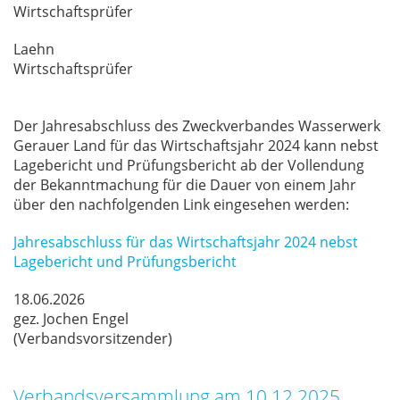
Wirt­schafts­prü­fer
La­ehn
Wirt­schafts­prü­fer
Der Jah­res­ab­schluss des Zweck­ver­ban­des Was­ser­werk
Ge­r­au­er Land für das Wirt­schafts­jahr 2024 kann nebst
La­ge­be­richt und Prü­fungs­be­richt ab der Voll­endung
der Be­kannt­ma­chung für die Dau­er von ei­nem Jahr
über den nach­fol­gen­den Link ein­ge­se­hen wer­den:
Jahresabschluss für das Wirtschaftsjahr 2024 nebst
Lagebericht und Prüfungsbericht
18.06.2026
gez. Jo­chen En­gel
(Ver­bands­vor­sit­zen­der)
Verbandsversammlung am 10.12.2025