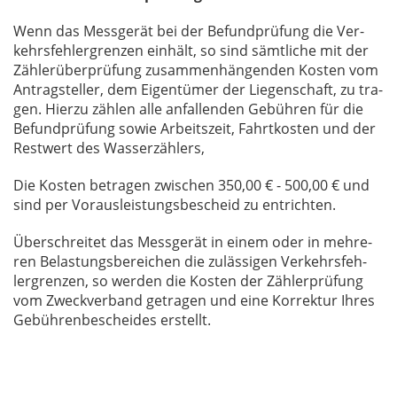
Wenn das Mess­ge­rät bei der Be­fund­prü­fung die Ver­
kehrs­feh­ler­gren­zen ein­hält, so sind sämt­li­che mit der
Zäh­ler­über­prü­fung zu­sam­men­hän­gen­den Kos­ten vom
An­trag­stel­ler, dem Ei­gen­tü­mer der Lie­gen­schaft, zu tra­
gen. Hier­zu zäh­len alle an­fal­len­den Ge­büh­ren für die
Be­fund­prü­fung so­wie Ar­beits­zeit, Fahrt­kos­ten und der
Rest­wert des Was­ser­zäh­lers,
Die Kos­ten be­tra­gen zwi­schen 350,00 € - 500,00 € und
sind per Vor­aus­leis­tungs­be­scheid zu ent­rich­ten.
Über­schrei­tet das Mess­ge­rät in ei­nem oder in meh­re­
ren Be­las­tungs­be­rei­chen die zu­läs­si­gen Ver­kehrs­feh­
ler­gren­zen, so wer­den die Kos­ten der Zäh­ler­prü­fung
vom Zweck­ver­band ge­tra­gen und eine Kor­rek­tur Ih­res
Ge­büh­ren­be­schei­des er­stellt.