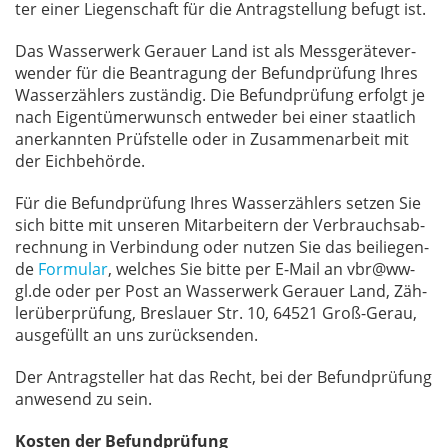
ter ei­ner Lie­gen­schaft für die An­trag­stel­lung be­fugt ist.
Das Was­ser­werk Ge­r­au­er Land ist als Mess­ge­rä­te­ver­
wen­der für die Be­an­tra­gung der Be­fund­prü­fung Ih­res
Was­ser­zäh­lers zu­stän­dig. Die Be­fund­prü­fung er­folgt je
nach Ei­gen­tü­mer­wunsch ent­we­der bei ei­ner staat­lich
an­er­kann­ten Prüf­stel­le oder in Zu­sam­men­ar­beit mit
der Eich­be­hör­de.
Für die Be­fund­prü­fung Ih­res Was­ser­zäh­lers set­zen Sie
sich bit­te mit un­se­ren Mit­ar­bei­tern der Ver­brauchs­ab­
rech­nung in Ver­bin­dung oder nut­zen Sie das bei­lie­gen­
de
Formular
, wel­ches Sie bit­te per E-Mail an vbr@ww-
gl.de oder per Post an Was­ser­werk Ge­r­au­er Land, Zäh­
ler­über­prü­fung, Bres­lau­er Str. 10, 64521 Groß-Gerau,
aus­ge­füllt an uns zu­rück­sen­den.
Der An­trag­stel­ler hat das Recht, bei der Be­fund­prü­fung
an­we­send zu sein.
Kosten der Befundprüfung