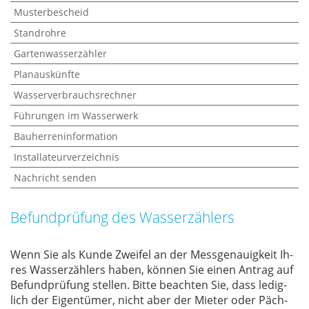
Musterbescheid
Standrohre
Gartenwasserzähler
Planauskünfte
Wasserverbrauchsrechner
Führungen im Wasserwerk
Bauherreninformation
Installateurverzeichnis
Nachricht senden
Befundprüfung des Wasserzählers
Wenn Sie als Kun­de Zwei­fel an der Mess­ge­nau­ig­keit Ih­
res Was­ser­zäh­lers ha­ben, kön­nen Sie ei­nen An­trag auf
Be­fund­prü­fung stel­len. Bit­te be­ach­ten Sie, dass le­dig­
lich der Ei­gen­tü­mer, nicht aber der Mie­ter oder Päch­